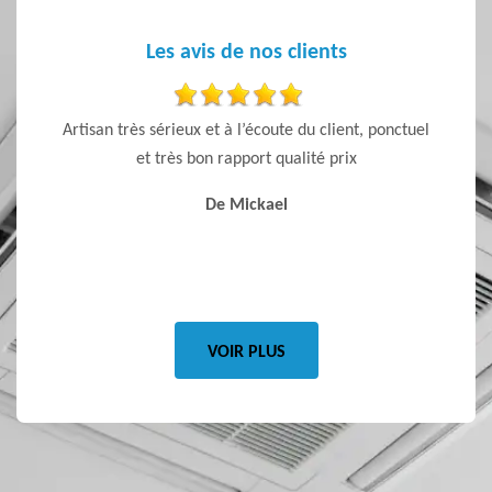
Les avis de nos clients
 sont
Artisan très sérieux et à l’écoute du client, ponctuel
Entrep
 Je
et très bon rapport qualité prix
ponctu
De Mickael
VOIR PLUS