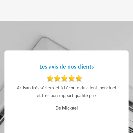
Les avis de nos clients
de
Artisan très sérieux et à l’écoute du client, ponctuel
J’ai
et très bon rapport qualité prix
conseils
la vent
De Mickael
S