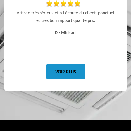
nte et
Artisan très sérieux et à l’écoute du client, ponctuel
Je reco
 qualité,
et très bon rapport qualité prix
le rapp
vis que
pas vo
De Mickael
ez faire
qui vo
VOIR PLUS