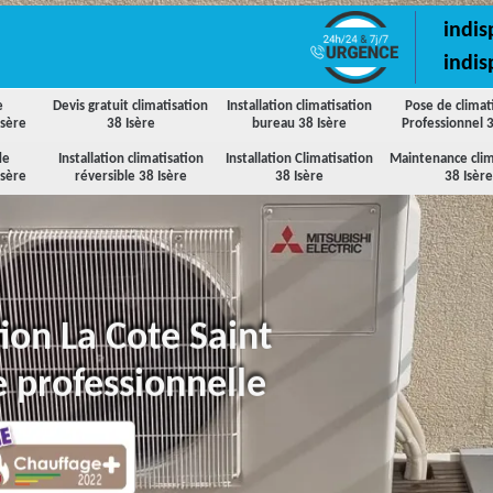
indis
indis
e
Devis gratuit climatisation
Installation climatisation
Pose de climat
Isère
38 Isère
bureau 38 Isère
Professionnel 3
de
Installation climatisation
Installation Climatisation
Maintenance clim
Isère
réversible 38 Isère
38 Isère
38 Isère
tion La Cote Saint
 professionnelle