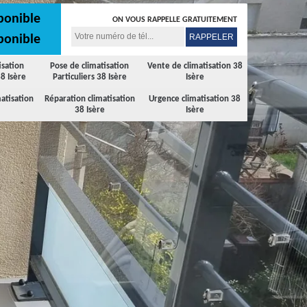
ponible
ON VOUS RAPPELLE GRATUITEMENT
ponible
isation
Pose de climatisation
Vente de climatisation 38
8 Isère
Particuliers 38 Isère
Isère
atisation
Réparation climatisation
Urgence climatisation 38
38 Isère
Isère