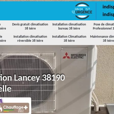
indis
indis
e
Devis gratuit climatisation
Installation climatisation
Pose de climat
Isère
38 Isère
bureau 38 Isère
Professionnel 3
de
Installation climatisation
Installation Climatisation
Maintenance clim
Isère
réversible 38 Isère
38 Isère
38 Isère
ation Lancey 38190
lle