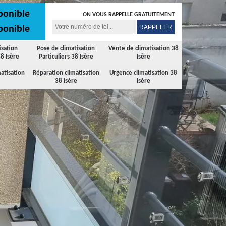
ponible
ON VOUS RAPPELLE GRATUITEMENT
ponible
isation
Pose de climatisation
Vente de climatisation 38
8 Isère
Particuliers 38 Isère
Isère
atisation
Réparation climatisation
Urgence climatisation 38
38 Isère
Isère