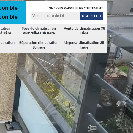
ponible
ON VOUS RAPPELLE GRATUITEMENT
ponible
isation
Pose de climatisation
Vente de climatisation 38
8 Isère
Particuliers 38 Isère
Isère
atisation
Réparation climatisation
Urgence climatisation 38
38 Isère
Isère