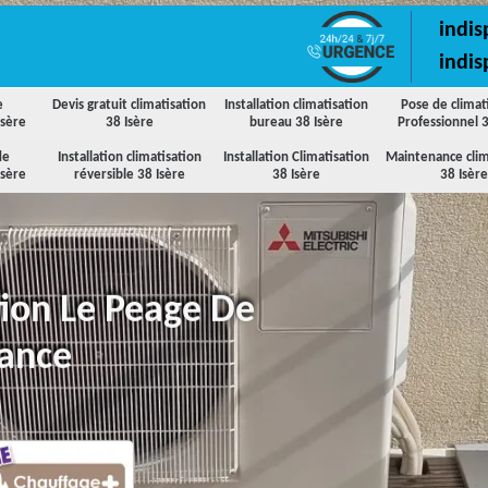
indis
indis
e
Devis gratuit climatisation
Installation climatisation
Pose de climat
Isère
38 Isère
bureau 38 Isère
Professionnel 3
de
Installation climatisation
Installation Climatisation
Maintenance clim
Isère
réversible 38 Isère
38 Isère
38 Isère
tion Le Peage De
rance