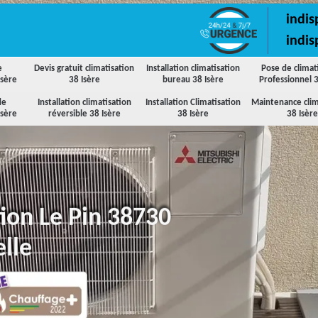
indis
indis
e
Devis gratuit climatisation
Installation climatisation
Pose de climat
Isère
38 Isère
bureau 38 Isère
Professionnel 3
de
Installation climatisation
Installation Climatisation
Maintenance clim
Isère
réversible 38 Isère
38 Isère
38 Isère
tion Le Pin 38730
lle