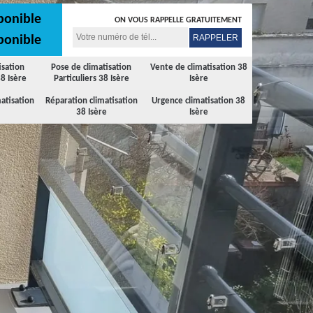
ponible
ON VOUS RAPPELLE GRATUITEMENT
ponible
isation
Pose de climatisation
Vente de climatisation 38
8 Isère
Particuliers 38 Isère
Isère
atisation
Réparation climatisation
Urgence climatisation 38
38 Isère
Isère