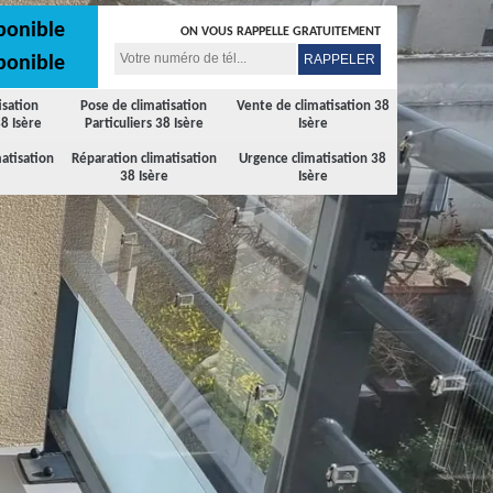
ponible
ON VOUS RAPPELLE GRATUITEMENT
ponible
isation
Pose de climatisation
Vente de climatisation 38
8 Isère
Particuliers 38 Isère
Isère
atisation
Réparation climatisation
Urgence climatisation 38
38 Isère
Isère