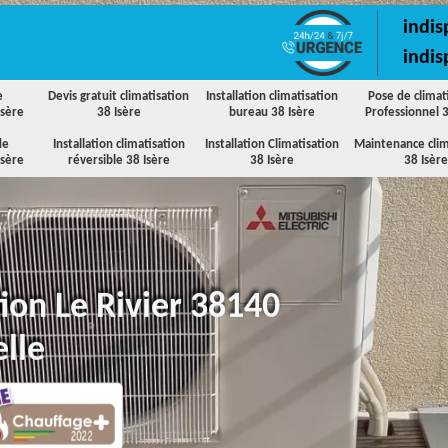
indis
indis
e
Devis gratuit climatisation
Installation climatisation
Pose de climat
Isère
38 Isère
bureau 38 Isère
Professionnel 3
de
Installation climatisation
Installation Climatisation
Maintenance clim
Isère
réversible 38 Isère
38 Isère
38 Isère
tion Le Rivier 38140
lle