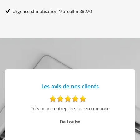
Urgence climatisation Marcollin 38270
Les avis de nos clients
 sont
Très bonne entreprise, je recommande
Entre
 Je
réactive
De Louise
prix i
j’avais