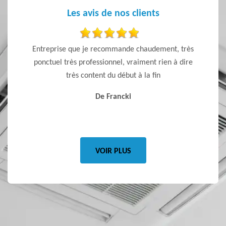
Les avis de nos clients
 sont
Entreprise que je recommande chaudement, très
Je reco
 Je
ponctuel très professionnel, vraiment rien à dire
le rapp
très content du début à la fin
pas vo
qui vo
De Francki
VOIR PLUS