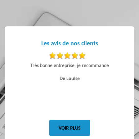
Les avis de nos clients
tisfait à
Très bonne entreprise, je recommande
J’ai
conseils
De Louise
la vent
S
VOIR PLUS