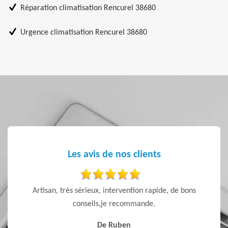
Réparation climatisation Rencurel 38680
Urgence climatisation Rencurel 38680
Les avis de nos clients
ls et un
Artisan, très sérieux, intervention rapide, de bons
j’ai f
x que
conseils,je recommande.
pour l’
l’écout
De Ruben