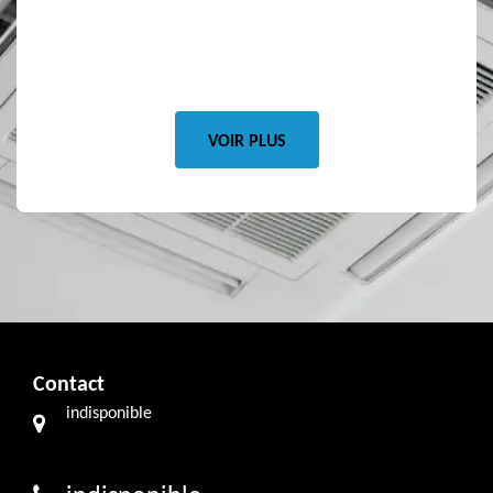
trè
fortemen
VOIR PLUS
Contact
indisponible