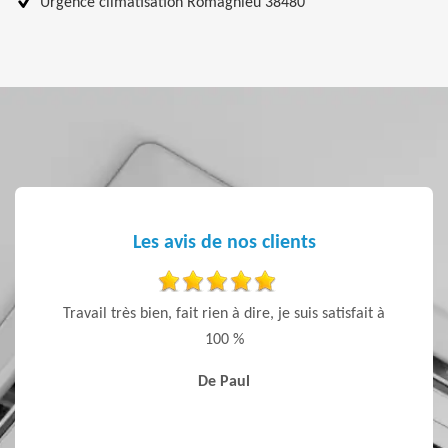
Urgence climatisation Romagnieu 38480
Les avis de nos clients
 sont
Travail très bien, fait rien à dire, je suis satisfait à
Entrep
 Je
100 %
ponctu
De Paul