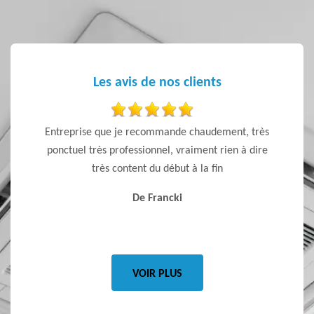
Les avis de nos clients
 ponctuel
Entreprise que je recommande chaudement, très
Je reco
ponctuel très professionnel, vraiment rien à dire
le rapp
très content du début à la fin
pas vo
qui vo
De Francki
VOIR PLUS