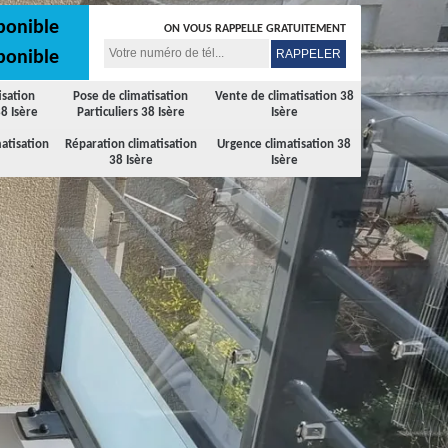
ponible
ON VOUS RAPPELLE GRATUITEMENT
ponible
isation
Pose de climatisation
Vente de climatisation 38
8 Isère
Particuliers 38 Isère
Isère
atisation
Réparation climatisation
Urgence climatisation 38
38 Isère
Isère