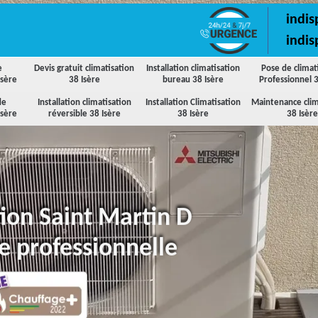
indis
indis
e
Devis gratuit climatisation
Installation climatisation
Pose de climat
Isère
38 Isère
bureau 38 Isère
Professionnel 3
de
Installation climatisation
Installation Climatisation
Maintenance clim
Isère
réversible 38 Isère
38 Isère
38 Isère
tion Saint Martin D
e professionnelle