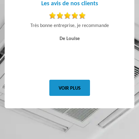
Les avis de nos clients
r les
Très bonne entreprise, je recommande
Devis r
100 % sur
très
De Louise
rieux et
Je
VOIR PLUS