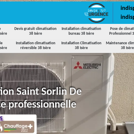
indis
indis
e
Devis gratuit climatisation
Installation climatisation
Pose de climat
Isère
38 Isère
bureau 38 Isère
Professionnel 3
de
Installation climatisation
Installation Climatisation
Maintenance clim
Isère
réversible 38 Isère
38 Isère
38 Isère
tion Saint Sorlin De
e professionnelle