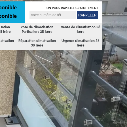
ponible
ON VOUS RAPPELLE GRATUITEMENT
ponible
isation
Pose de climatisation
Vente de climatisation 38
8 Isère
Particuliers 38 Isère
Isère
atisation
Réparation climatisation
Urgence climatisation 38
38 Isère
Isère