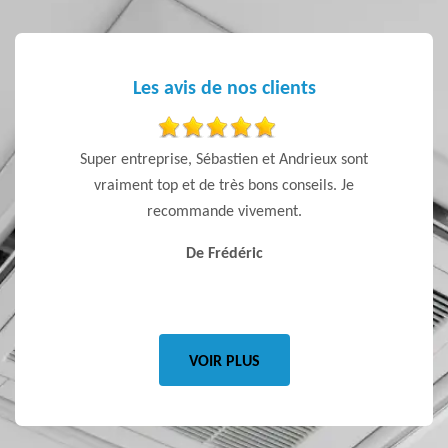
Les avis de nos clients
ls et un
Super entreprise, Sébastien et Andrieux sont
Artisan
x que
vraiment top et de très bons conseils. Je
recommande vivement.
De Frédéric
VOIR PLUS