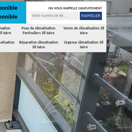
ponible
ON VOUS RAPPELLE GRATUITEMENT
ponible
isation
Pose de climatisation
Vente de climatisation 38
8 Isère
Particuliers 38 Isère
Isère
atisation
Réparation climatisation
Urgence climatisation 38
38 Isère
Isère