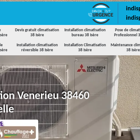
indis
indis
e
Devis gratuit climatisation
Installation climatisation
Pose de climat
Isère
38 Isère
bureau 38 Isère
Professionnel 3
de
Installation climatisation
Installation Climatisation
Maintenance clim
Isère
réversible 38 Isère
38 Isère
38 Isère
ation Venerieu 38460
lle