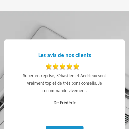
Les avis de nos clients
de
Super entreprise, Sébastien et Andrieux sont
J’ai
vraiment top et de très bons conseils. Je
conseils
recommande vivement.
la vent
S
De Frédéric