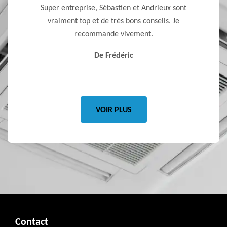
 de bons
Super entreprise, Sébastien et Andrieux sont
Je reco
vraiment top et de très bons conseils. Je
le rapp
recommande vivement.
pas vo
qui vo
De Frédéric
VOIR PLUS
Contact