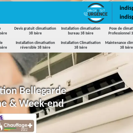
indis
indis
e
Devis gratuit climatisation
Installation climatisation
Pose de climat
Isère
38 Isère
bureau 38 Isère
Professionnel 3
de
Installation climatisation
Installation Climatisation
Maintenance clim
Isère
réversible 38 Isère
38 Isère
38 Isère
ation Bellegarde
ne & Week-end