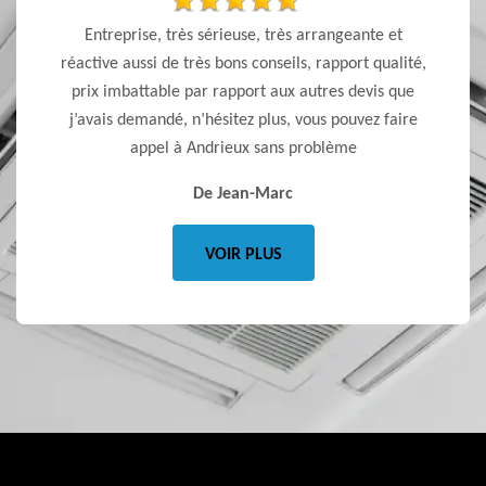
 ponctuel
Entreprise, très sérieuse, très arrangeante et
j’ai f
réactive aussi de très bons conseils, rapport qualité,
pour l’
prix imbattable par rapport aux autres devis que
l’écout
j’avais demandé, n’hésitez plus, vous pouvez faire
trè
appel à Andrieux sans problème
fortemen
De Jean-Marc
VOIR PLUS