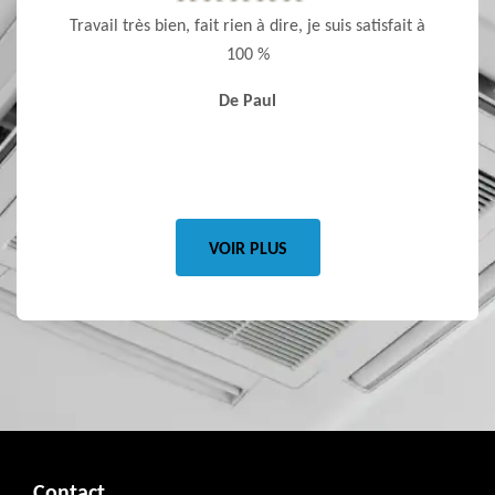
ent pour
Travail très bien, fait rien à dire, je suis satisfait à
Entrep
 veulent
100 %
ponctu
s celle
De Paul
re pour
VOIR PLUS
Contact