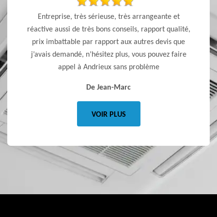
 ponctuel
Entreprise, très sérieuse, très arrangeante et
Je reco
réactive aussi de très bons conseils, rapport qualité,
le rapp
prix imbattable par rapport aux autres devis que
pas vo
j’avais demandé, n’hésitez plus, vous pouvez faire
qui vo
appel à Andrieux sans problème
De Jean-Marc
VOIR PLUS