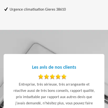
Urgence climatisation Gieres 38610
Les avis de nos clients
 sont
Entreprise, très sérieuse, très arrangeante et
j’ai f
 Je
réactive aussi de très bons conseils, rapport qualité,
pour l’
prix imbattable par rapport aux autres devis que
l’écout
j’avais demandé, n’hésitez plus, vous pouvez faire
trè