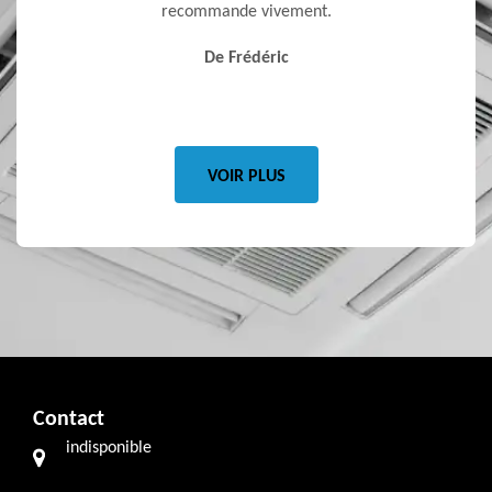
recommande vivement.
pas vo
qui vo
De Frédéric
VOIR PLUS
Contact
indisponible