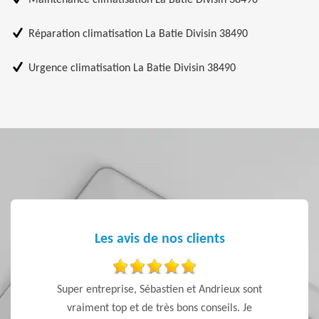
Maintenance climatisation La Batie Divisin 38490
Réparation climatisation La Batie Divisin 38490
Urgence climatisation La Batie Divisin 38490
Les avis de nos clients
de
Super entreprise, Sébastien et Andrieux sont
Je reco
vraiment top et de très bons conseils. Je
le rapp