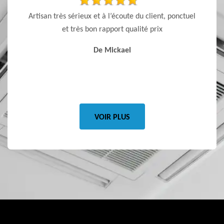
t, très
Artisan très sérieux et à l’écoute du client, ponctuel
Artisan
 à dire
et très bon rapport qualité prix
De Mickael
VOIR PLUS