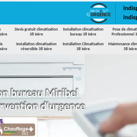
indis
indis
e
Devis gratuit climatisation
Installation climatisation
Pose de climat
Isère
38 Isère
bureau 38 Isère
Professionnel 3
de
Installation climatisation
Installation Climatisation
Maintenance clim
Isère
réversible 38 Isère
38 Isère
38 Isère
ion bureau Miribel
ervention d'urgence