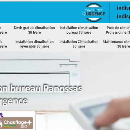
indis
indis
e
Devis gratuit climatisation
Installation climatisation
Pose de climat
Isère
38 Isère
bureau 38 Isère
Professionnel 3
de
Installation climatisation
Installation Climatisation
Maintenance clim
Isère
réversible 38 Isère
38 Isère
38 Isère
tion bureau Panossas
urgence