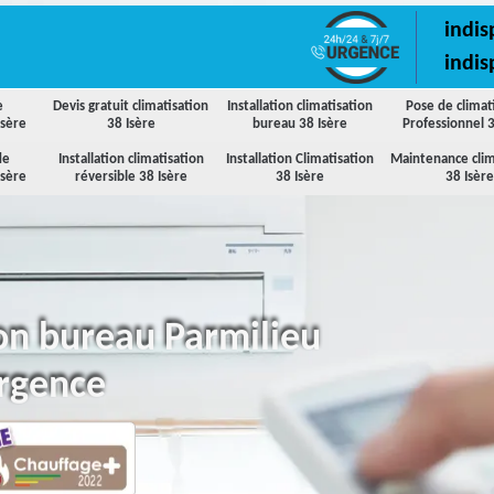
indis
indis
e
Devis gratuit climatisation
Installation climatisation
Pose de climat
Isère
38 Isère
bureau 38 Isère
Professionnel 3
de
Installation climatisation
Installation Climatisation
Maintenance clim
Isère
réversible 38 Isère
38 Isère
38 Isère
ion bureau Parmilieu
urgence