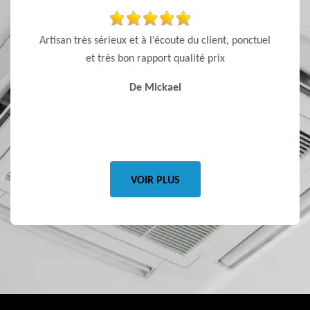
r les
Artisan très sérieux et à l’écoute du client, ponctuel
Supe
100 % sur
et très bon rapport qualité prix
vr
rieux et
De Mickael
Je
VOIR PLUS