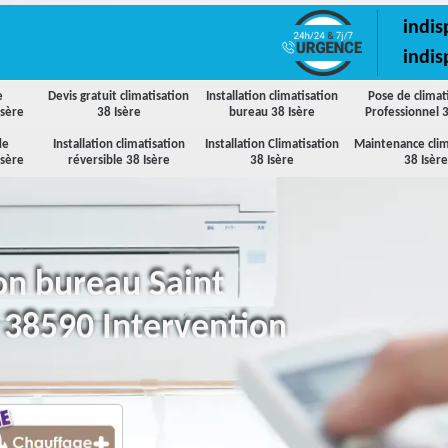
indis
indis
e
Devis gratuit climatisation
Installation climatisation
Pose de climat
Isère
38 Isère
bureau 38 Isère
Professionnel 3
de
Installation climatisation
Installation Climatisation
Maintenance clim
Isère
réversible 38 Isère
38 Isère
38 Isère
ion bureau Saint
 38590 Intervention