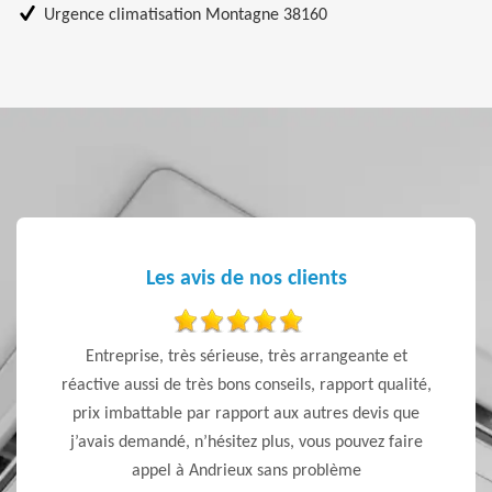
Urgence climatisation Montagne 38160
Les avis de nos clients
 ponctuel
Entreprise, très sérieuse, très arrangeante et
j’ai f
réactive aussi de très bons conseils, rapport qualité,
pour l’
prix imbattable par rapport aux autres devis que
l’écout
j’avais demandé, n’hésitez plus, vous pouvez faire
trè
appel à Andrieux sans problème
fortemen