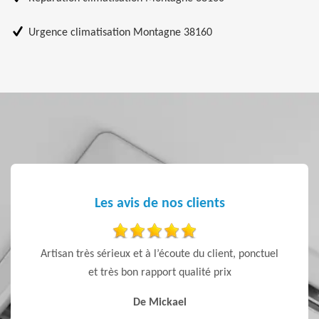
Urgence climatisation Montagne 38160
Les avis de nos clients
 expert
Artisan très sérieux et à l’écoute du client, ponctuel
Artisan
eux et à
et très bon rapport qualité prix
il aussi
De Mickael
nder